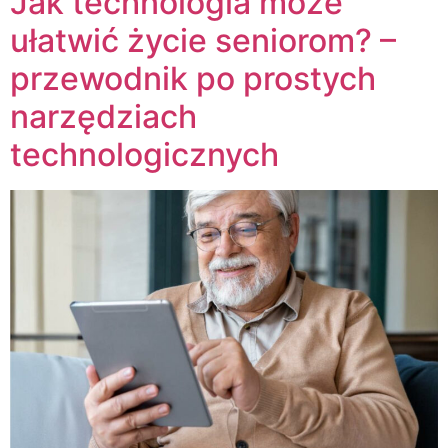
Jak technologia może
ułatwić życie seniorom? –
przewodnik po prostych
narzędziach
technologicznych