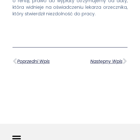
o rentę, prawo do wypłaty otrzymujemy od daty,
która widnieje na oświadczeniu lekarza orzecznika,
który stwierdził niezdolność do pracy.
Poprzedni Wpis
Następny Wpis