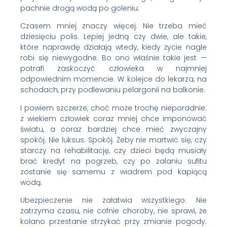
pachnie drogą wodą po goleniu.
Czasem mniej znaczy więcej. Nie trzeba mieć
dziesięciu polis. Lepiej jedną czy dwie, ale takie,
które naprawdę działają wtedy, kiedy życie nagle
robi się niewygodne. Bo ono właśnie takie jest —
potrafi zaskoczyć człowieka w najmniej
odpowiednim momencie. W kolejce do lekarza, na
schodach, przy podlewaniu pelargonii na balkonie.
I powiem szczerze, choć może trochę nieporadnie:
z wiekiem człowiek coraz mniej chce imponować
światu, a coraz bardziej chce mieć zwyczajny
spokój. Nie luksus. Spokój. Żeby nie martwić się, czy
starczy na rehabilitację, czy dzieci będą musiały
brać kredyt na pogrzeb, czy po zalaniu sufitu
zostanie się samemu z wiadrem pod kapiącą
wodą.
Ubezpieczenie nie załatwia wszystkiego. Nie
zatrzyma czasu, nie cofnie choroby, nie sprawi, że
kolano przestanie strzykać przy zmianie pogody.