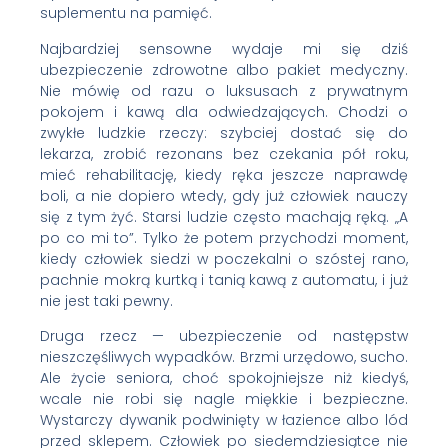
suplementu na pamięć.
Najbardziej sensowne wydaje mi się dziś
ubezpieczenie zdrowotne albo pakiet medyczny.
Nie mówię od razu o luksusach z prywatnym
pokojem i kawą dla odwiedzających. Chodzi o
zwykłe ludzkie rzeczy: szybciej dostać się do
lekarza, zrobić rezonans bez czekania pół roku,
mieć rehabilitację, kiedy ręka jeszcze naprawdę
boli, a nie dopiero wtedy, gdy już człowiek nauczy
się z tym żyć. Starsi ludzie często machają ręką. „A
po co mi to”. Tylko że potem przychodzi moment,
kiedy człowiek siedzi w poczekalni o szóstej rano,
pachnie mokrą kurtką i tanią kawą z automatu, i już
nie jest taki pewny.
Druga rzecz — ubezpieczenie od następstw
nieszczęśliwych wypadków. Brzmi urzędowo, sucho.
Ale życie seniora, choć spokojniejsze niż kiedyś,
wcale nie robi się nagle miękkie i bezpieczne.
Wystarczy dywanik podwinięty w łazience albo lód
przed sklepem. Człowiek po siedemdziesiątce nie