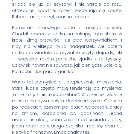
składa się już jak scyzoryk i nie wstaje od razu,
otrzepując spodnie. Potem zaczynają się koszty.
Rehabilitacja, sprzęt, czasem opieka.
Pamiętam starszego pana z mojego osiedla.
Chodził zawsze z siatką na zakupy, taką starą, w
kratę. Zimą przewrócił się pod warzywniakiem. I
niby nic wielkiego, tylko nadgarstek. Ale potem
córka opowiadała, że prywatne wizyty, dojazdy, leki
— wszystko razem po cichu zjadło kilka tysięcy.
Człowiek nawet nie zauważa, jak pieniądze uciekają.
Po trochu. Jak para z garnka.
Warto też pomyśleć o ubezpieczeniu mieszkania.
Starsi ludzie często mają tendencję do myślenia:
„mnie to już nic niepotrzebne”. A przecież właśnie
mieszkanie bywa całym dorobkiem życia. Czasem
po rodzicach, czasem po latach wyrzeczeń, pracy
na zmiany, dorabiania po godzinach. Jedna
awaria instalacji, jedno zalanie od sąsiada z góry,
jeden pożar od starego czajnika i robi się dramat.
Nie tylko finansowy. Emocjonalny też.