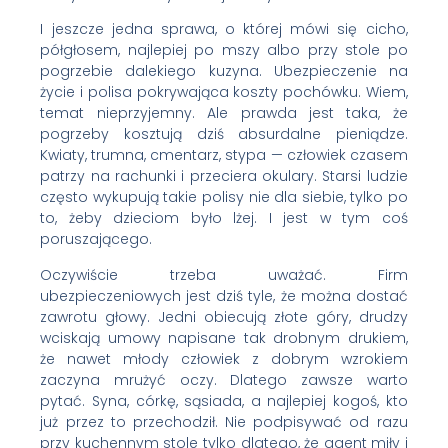
I jeszcze jedna sprawa, o której mówi się cicho,
półgłosem, najlepiej po mszy albo przy stole po
pogrzebie dalekiego kuzyna. Ubezpieczenie na
życie i polisa pokrywająca koszty pochówku. Wiem,
temat nieprzyjemny. Ale prawda jest taka, że
pogrzeby kosztują dziś absurdalne pieniądze.
Kwiaty, trumna, cmentarz, stypa — człowiek czasem
patrzy na rachunki i przeciera okulary. Starsi ludzie
często wykupują takie polisy nie dla siebie, tylko po
to, żeby dzieciom było lżej. I jest w tym coś
poruszającego.
Oczywiście trzeba uważać. Firm
ubezpieczeniowych jest dziś tyle, że można dostać
zawrotu głowy. Jedni obiecują złote góry, drudzy
wciskają umowy napisane tak drobnym drukiem,
że nawet młody człowiek z dobrym wzrokiem
zaczyna mrużyć oczy. Dlatego zawsze warto
pytać. Syna, córkę, sąsiada, a najlepiej kogoś, kto
już przez to przechodził. Nie podpisywać od razu
przy kuchennym stole tylko dlatego, że agent miły i