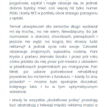
pogotowie, szpital i nagle okazuje się, że jednak
dobrze byłoby mieć coś więcej niż tylko numer
PESEL i kartę NFZ w portfelu obok starego paragonu
z apteki.
Temat ubezpieczeń dla seniorów długo wydawał
mi się trochę… no nie wiem. Niewdzięczny. Bo jak
rozmawiać o starości, chorobach, pieniądzach i
jeszcze nie wyjść na kogoś, kto straszy ludzi
reklamą? A jednak życie robi swoje. Człowiek
obserwuje znajomych, sąsiadów, rodzinę. Pani
Krysia z parteru złamała biodro i przez pół roku
córka jeździła do niej przez pół miasta z obiadem
w plastikowych pojemnikach po margarynie. Pan
Mirek po udarze potrzebował rehabilitacji
prywatnie, bo na termin z funduszu — każdy to zna,
prawda? — można było spokojnie doczekać
kolejnego lata. I to w tym optymistycznym
wariancie.
I wtedy te wszystkie „dodatkowe polisy” przestają
być abstrakcją z telewizji między reklamą maści a