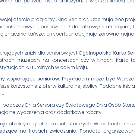
wane do potrzeb osób starszych, z większą ilością prz
w swojej ofercie programy „Kino Seniora”. Obejmują one proj
opołudniowych, połączone z dodatkowymi atrakcjami, t
ty są znacznie tańsze, a repertuar obejmuje zarówno najn
ujących zniżki dla seniorów jest
Ogólnopolska Karta Se
atrach, muzeach, na koncertach czy w kinach. Karta ta
tytucjach kulturalnych w całym kraju.
y wspierające seniorów
. Przykładem może być Warsz
sze korzystanie z oferty kulturalnej stolicy. Podobne inicj
iu.
p. podczas Dnia Seniora czy Światowego Dnia Osób Stars
pecjalne wydarzenia oraz dodatkowe rabaty.
swoje obiekty do potrzeb osób starszych. W teatrach i mu
iedzące
na trasach zwiedzania. Ponadto organizowa