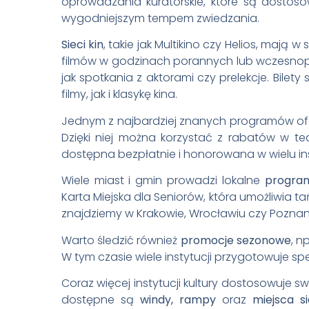
oprowadzania kuratorskie, które są dostoso
wygodniejszym tempem zwiedzania.
Sieci kin
, takie jak Multikino czy Helios, mają 
filmów w godzinach porannych lub wczesnop
jak spotkania z aktorami czy prelekcje. Bile
filmy, jak i klasykę kina.
Jednym z najbardziej znanych programów ofer
Dzięki niej można korzystać z rabatów w te
dostępna bezpłatnie i honorowana w wielu ins
Wiele miast i gmin prowadzi lokalne
program
Karta Miejska dla Seniorów, która umożliwia tań
znajdziemy w Krakowie, Wrocławiu czy Poznan
Warto śledzić również
promocje sezonowe
, n
W tym czasie wiele instytucji przygotowuje s
Coraz więcej instytucji kultury dostosowuje 
dostępne są
windy, rampy
oraz
miejsca s