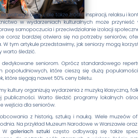
ie wolnego czasu, ale także źródło inspiracji, relaksu i kon
stnictwo w wydarzeniach kulturalnych może przynieść 
rawę samopoczucia i przeciwdziałanie izolacji społeczne
sce coraz bardziej otwiera się na potrzeby seniorów, ofe
. W tym artykule przedstawimy, jak seniorzy mogą korzys
y warto śledzić.
e dedykowane seniorom. Oprócz standardowego repert
 popołudniowych, które cieszą się dużą popularnośc
k, które sięgają nawet 50% ceny biletu.
omy kultury organizują wydarzenia z muzyką klasyczną, fo
j publiczności. Warto śledzić programy lokalnych ośr
ie wejścia dla seniorów.
bcowania z historią, sztuką i nauką. Wiele muzeów of
godnia. Na przykład Muzeum Narodowe w Warszawie oraz
”. W
galeriach sztuki
często odbywają się także spec