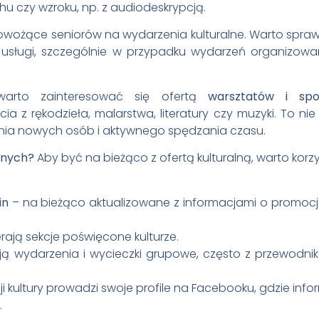
u czy wzroku, np. z audiodeskrypcją.
wożące seniorów na wydarzenia kulturalne. Warto spraw
e usługi, szczególnie w przypadku wydarzeń organizow
 warto zainteresować się ofertą
warsztatów i spo
cia z rękodzieła, malarstwa, literatury czy muzyki. To nie 
nania nowych osób i aktywnego spędzania czasu.
alnych?
Aby być na bieżąco z ofertą kulturalną, warto korz
in
– na bieżąco aktualizowane z informacjami o promocj
rają sekcje poświęcone kulturze.
ją wydarzenia i wycieczki grupowe, często z przewodnik
cji kultury prowadzi swoje profile na Facebooku, gdzie info
.