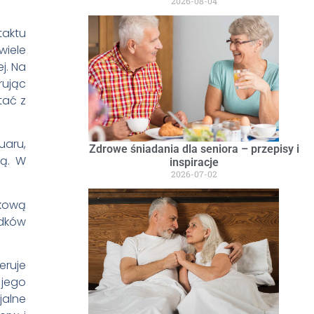
2026-08-04
taktu
wiele
j. Na
rując
tać z
uaru,
Zdrowe śniadania dla seniora – przepisy i
ią. W
inspiracje
2026-07-02
lkową
odków
eruje
 jego
jalne