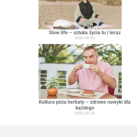
Slow life – sztuka życia tu i teraz
2026-06-02
Kultura picia herbaty – zdrowe nawyki dla
każdego
2026-05-28