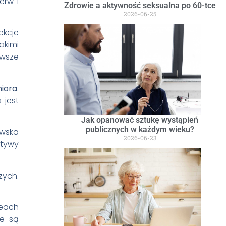
erw i
Zdrowie a aktywność seksualna po 60-tce
2026-06-25
ekcje
akimi
owsze
niora
.
 jest
Jak opanować sztukę wystąpień
publicznych w każdym wieku?
awska
2026-06-23
atywy
zych.
zeach
ne są