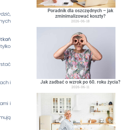
Poradnik dla oszczędnych – jak
dzić,
zminimalizować koszty?
anych
2026-06-18
tkań
tylko
ystać
ach i
Jak zadbać o wzrok po 60. roku życia?
2026-06-11
ami i
rmują