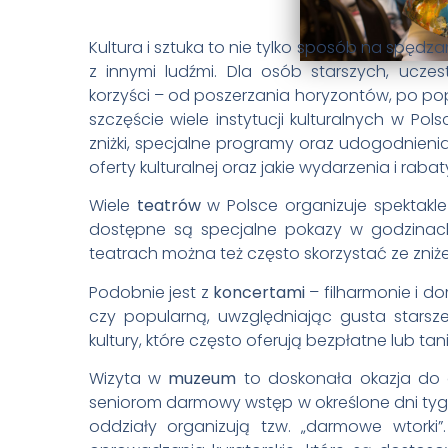
Kultura i sztuka to nie tylko sposób na spędzan
z innymi ludźmi. Dla osób starszych, ucze
korzyści – od poszerzania horyzontów, po pop
szczęście wiele instytucji kulturalnych w Pol
zniżki, specjalne programy oraz udogodnienia
oferty kulturalnej oraz jakie wydarzenia i rabat
Wiele
teatrów
w Polsce organizuje spektakl
dostępne są specjalne pokazy w godzinach
teatrach można też często skorzystać ze zniże
Podobnie jest z
koncertami
– filharmonie i d
czy popularną, uwzględniając gusta starsze
kultury, które często oferują bezpłatne lub tan
Wizyta w
muzeum
to doskonała okazja do o
seniorom darmowy wstęp w określone dni ty
oddziały organizują tzw. „darmowe wtorki