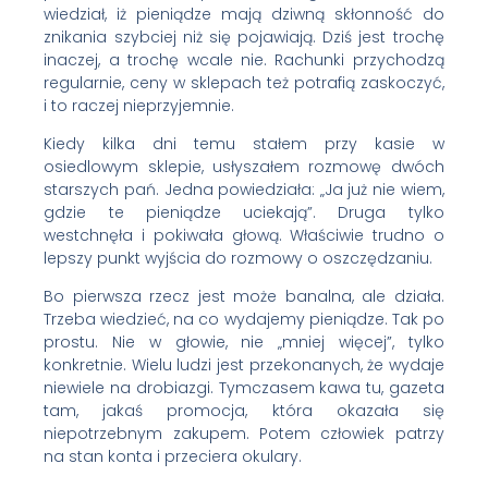
wiedział, iż pieniądze mają dziwną skłonność do
znikania szybciej niż się pojawiają. Dziś jest trochę
inaczej, a trochę wcale nie. Rachunki przychodzą
regularnie, ceny w sklepach też potrafią zaskoczyć,
i to raczej nieprzyjemnie.
Kiedy kilka dni temu stałem przy kasie w
osiedlowym sklepie, usłyszałem rozmowę dwóch
starszych pań. Jedna powiedziała: „Ja już nie wiem,
gdzie te pieniądze uciekają”. Druga tylko
westchnęła i pokiwała głową. Właściwie trudno o
lepszy punkt wyjścia do rozmowy o oszczędzaniu.
Bo pierwsza rzecz jest może banalna, ale działa.
Trzeba wiedzieć, na co wydajemy pieniądze. Tak po
prostu. Nie w głowie, nie „mniej więcej”, tylko
konkretnie. Wielu ludzi jest przekonanych, że wydaje
niewiele na drobiazgi. Tymczasem kawa tu, gazeta
tam, jakaś promocja, która okazała się
niepotrzebnym zakupem. Potem człowiek patrzy
na stan konta i przeciera okulary.