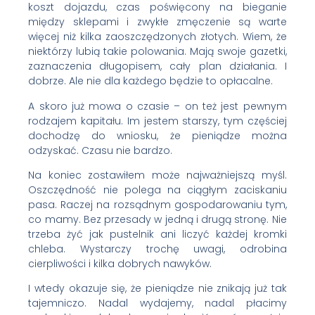
koszt dojazdu, czas poświęcony na bieganie
między sklepami i zwykłe zmęczenie są warte
więcej niż kilka zaoszczędzonych złotych. Wiem, że
niektórzy lubią takie polowania. Mają swoje gazetki,
zaznaczenia długopisem, cały plan działania. I
dobrze. Ale nie dla każdego będzie to opłacalne.
A skoro już mowa o czasie – on też jest pewnym
rodzajem kapitału. Im jestem starszy, tym częściej
dochodzę do wniosku, że pieniądze można
odzyskać. Czasu nie bardzo.
Na koniec zostawiłem może najważniejszą myśl.
Oszczędność nie polega na ciągłym zaciskaniu
pasa. Raczej na rozsądnym gospodarowaniu tym,
co mamy. Bez przesady w jedną i drugą stronę. Nie
trzeba żyć jak pustelnik ani liczyć każdej kromki
chleba. Wystarczy trochę uwagi, odrobina
cierpliwości i kilka dobrych nawyków.
I wtedy okazuje się, że pieniądze nie znikają już tak
tajemniczo. Nadal wydajemy, nadal płacimy