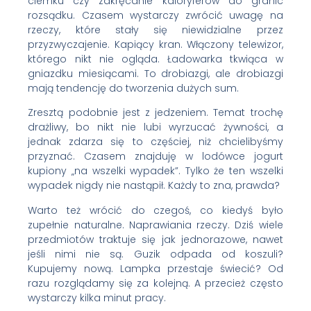
ciemku czy zakręcanie kaloryferów do granic
rozsądku. Czasem wystarczy zwrócić uwagę na
rzeczy, które stały się niewidzialne przez
przyzwyczajenie. Kapiący kran. Włączony telewizor,
którego nikt nie ogląda. Ładowarka tkwiąca w
gniazdku miesiącami. To drobiazgi, ale drobiazgi
mają tendencję do tworzenia dużych sum.
Zresztą podobnie jest z jedzeniem. Temat trochę
drażliwy, bo nikt nie lubi wyrzucać żywności, a
jednak zdarza się to częściej, niż chcielibyśmy
przyznać. Czasem znajduję w lodówce jogurt
kupiony „na wszelki wypadek”. Tylko że ten wszelki
wypadek nigdy nie nastąpił. Każdy to zna, prawda?
Warto też wrócić do czegoś, co kiedyś było
zupełnie naturalne. Naprawiania rzeczy. Dziś wiele
przedmiotów traktuje się jak jednorazowe, nawet
jeśli nimi nie są. Guzik odpada od koszuli?
Kupujemy nową. Lampka przestaje świecić? Od
razu rozglądamy się za kolejną. A przecież często
wystarczy kilka minut pracy.