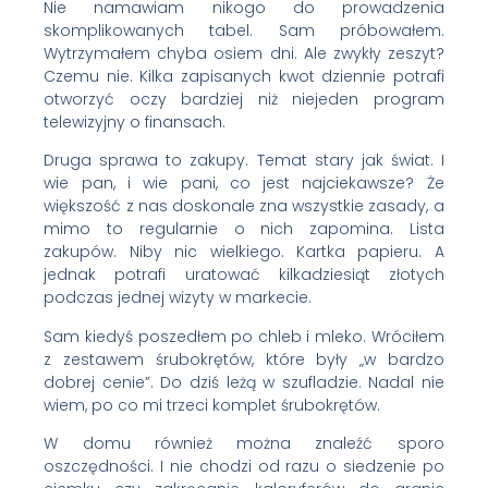
Nie namawiam nikogo do prowadzenia
skomplikowanych tabel. Sam próbowałem.
Wytrzymałem chyba osiem dni. Ale zwykły zeszyt?
Czemu nie. Kilka zapisanych kwot dziennie potrafi
otworzyć oczy bardziej niż niejeden program
telewizyjny o finansach.
Druga sprawa to zakupy. Temat stary jak świat. I
wie pan, i wie pani, co jest najciekawsze? Że
większość z nas doskonale zna wszystkie zasady, a
mimo to regularnie o nich zapomina. Lista
zakupów. Niby nic wielkiego. Kartka papieru. A
jednak potrafi uratować kilkadziesiąt złotych
podczas jednej wizyty w markecie.
Sam kiedyś poszedłem po chleb i mleko. Wróciłem
z zestawem śrubokrętów, które były „w bardzo
dobrej cenie”. Do dziś leżą w szufladzie. Nadal nie
wiem, po co mi trzeci komplet śrubokrętów.
W domu również można znaleźć sporo
oszczędności. I nie chodzi od razu o siedzenie po