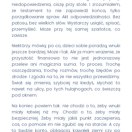
niedopowiedzenia, ciszę przy stole. I zrozumiałem,
że testament to nie zapowiedź końca, tylko
porządkowanie spraw. Akt odpowiedzialności. Bez
patosu, bez wielkich słów. Wystarczy usiąść, spisać,
przemyśleć. Może przy tej samej szarlotce, co
zawsze.
Niektórzy mówią: po co, dzieci sobie poradzą, wnuki
jeszcze bardziej. Może i tak. Ale ja mam wrażenie, że
przyszłość finansowa to nie jest jednorazowy
przelew ani magiczna suma. To proces. Trochę
oszczędzania, trochę rozmów, trochę błędów po
drodze. I zgoda na to, że nie wszystko przewidzimy.
Świat się zmienia, szybciej niż kiedyś, słychać to
nawet na ulicy, po tych hulajnogach, co świszczą
pod oknem.
Na koniec powiem tak: nie chodzi o to, żeby wnuki
miały łatwiej niż my. Chodzi o to, żeby miały
bezpieczniej. Żeby miały jakiś punkt zaczepienia,
coś, co pomoże im nie zgubić się na starcie. A czy
to będzie konto, obligacja, kawałek ziemi czy po