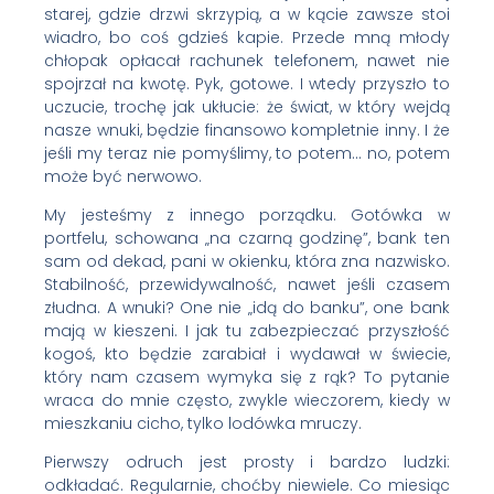
starej, gdzie drzwi skrzypią, a w kącie zawsze stoi
wiadro, bo coś gdzieś kapie. Przede mną młody
chłopak opłacał rachunek telefonem, nawet nie
spojrzał na kwotę. Pyk, gotowe. I wtedy przyszło to
uczucie, trochę jak ukłucie: że świat, w który wejdą
nasze wnuki, będzie finansowo kompletnie inny. I że
jeśli my teraz nie pomyślimy, to potem… no, potem
może być nerwowo.
My jesteśmy z innego porządku. Gotówka w
portfelu, schowana „na czarną godzinę”, bank ten
sam od dekad, pani w okienku, która zna nazwisko.
Stabilność, przewidywalność, nawet jeśli czasem
złudna. A wnuki? One nie „idą do banku”, one bank
mają w kieszeni. I jak tu zabezpieczać przyszłość
kogoś, kto będzie zarabiał i wydawał w świecie,
który nam czasem wymyka się z rąk? To pytanie
wraca do mnie często, zwykle wieczorem, kiedy w
mieszkaniu cicho, tylko lodówka mruczy.
Pierwszy odruch jest prosty i bardzo ludzki:
odkładać. Regularnie, choćby niewiele. Co miesiąc