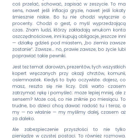
coś przelać, schować, zapisać w zeszycie. To ma
sens, nawet jeśli inflacja gryzie, nawet jeśli lokaty
śmiesznie niskie. Bo tu nie chodzi wyłącznie o
procenty. Chodzi o gest, o myśl wyprzedzającą
czas. Znam ludzi, którzy zakładają wnukom konta
oszczędnościowe, inni kupują obligacje, jeszcze inni
— działkę gdzieś pod miastem, „bo ziemia zawsze
zostanie”. Zawsze… no, prawie zawsze, bo życie lubi
poprawiać takie pewniki.
Jest też temat darowizn, prezentów, tych wszystkich
kopert wręczanych przy okazji chrztów, komunii,
osiemnastek. Kiedyś to było oczywiste: dajesz, co
masz, reszta się nie liczy. Dziś warto czasem
zatrzymać rękę i pomyśleć: może lepiej mniej, ale z
sensem? Może coś, co nie zniknie po miesiącu. To
trudne, bo dzieci chcą dawać radość tu i teraz, a
my — no właśnie — my myślimy dalej, czasem aż
za daleko.
Ale zabezpieczenie przyszłości to nie tylko
pieniądze w czystej postaci. To również rozmowa.