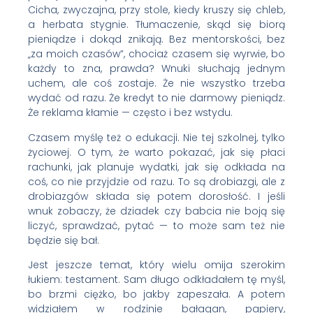
Cicha, zwyczajna, przy stole, kiedy kruszy się chleb,
a herbata stygnie. Tłumaczenie, skąd się biorą
pieniądze i dokąd znikają. Bez mentorskości, bez
„za moich czasów”, chociaż czasem się wyrwie, bo
każdy to zna, prawda? Wnuki słuchają jednym
uchem, ale coś zostaje. Że nie wszystko trzeba
wydać od razu. Że kredyt to nie darmowy pieniądz.
Że reklama kłamie — często i bez wstydu.
Czasem myślę też o edukacji. Nie tej szkolnej, tylko
życiowej. O tym, że warto pokazać, jak się płaci
rachunki, jak planuje wydatki, jak się odkłada na
coś, co nie przyjdzie od razu. To są drobiazgi, ale z
drobiazgów składa się potem dorosłość. I jeśli
wnuk zobaczy, że dziadek czy babcia nie boją się
liczyć, sprawdzać, pytać — to może sam też nie
będzie się bał.
Jest jeszcze temat, który wielu omija szerokim
łukiem: testament. Sam długo odkładałem tę myśl,
bo brzmi ciężko, bo jakby zapeszała. A potem
widziałem w rodzinie bałagan, papiery,