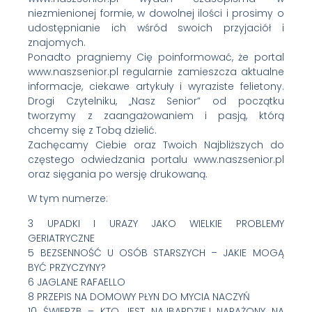
niezmienionej formie, w dowolnej ilości i prosimy o
udostępnianie ich wśród swoich przyjaciół i
znajomych.
Ponadto pragniemy Cię poinformować, że portal
www.naszsenior.pl regularnie zamieszcza aktualne
informacje, ciekawe artykuły i wyraziste felietony.
Drogi Czytelniku, „Nasz Senior” od początku
tworzymy z zaangażowaniem i pasją, którą
chcemy się z Tobą dzielić.
Zachęcamy Ciebie oraz Twoich Najbliższych do
częstego odwiedzania portalu www.naszsenior.pl
oraz sięgania po wersję drukowaną.
W tym numerze:
3 UPADKI I URAZY JAKO WIELKIE PROBLEMY
GERIATRYCZNE
5 BEZSENNOŚĆ U OSÓB STARSZYCH – JAKIE MOGĄ
BYĆ PRZYCZYNY?
6 JAGLANE RAFAELLO
8 PRZEPIS NA DOMOWY PŁYN DO MYCIA NACZYŃ
10 ŚWIERZB – KTO JEST NAJBARDZIEJ NARAŻONY NA