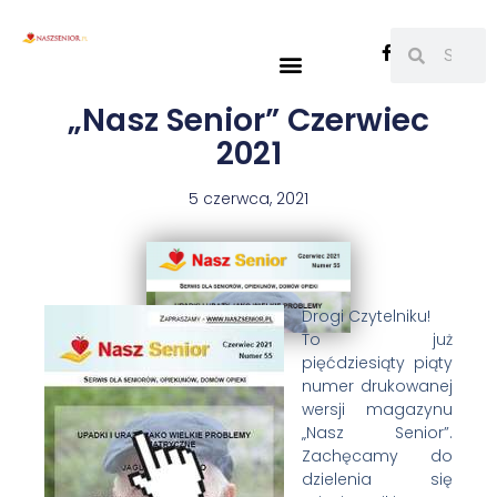
„Nasz Senior” Czerwiec
2021
5 czerwca, 2021
Drogi Czytelniku!
To już
pięćdziesiąty piąty
numer drukowanej
wersji magazynu
„Nasz Senior”.
Zachęcamy do
dzielenia się