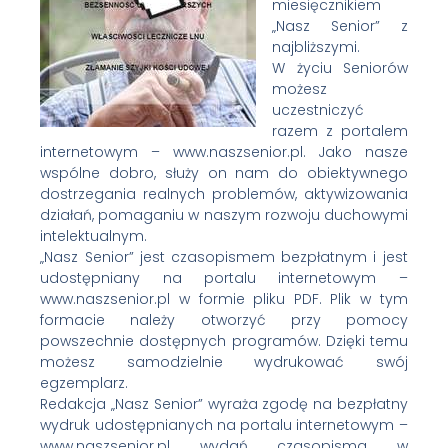
miesięcznikiem
„Nasz Senior” z
najbliższymi.
W życiu Seniorów
możesz
uczestniczyć
razem z portalem
internetowym – www.naszsenior.pl. Jako nasze
wspólne dobro, służy on nam do obiektywnego
dostrzegania realnych problemów, aktywizowania
działań, pomaganiu w naszym rozwoju duchowymi
intelektualnym.
„Nasz Senior” jest czasopismem bezpłatnym i jest
udostępniany na portalu internetowym –
www.naszsenior.pl w formie pliku PDF. Plik w tym
formacie należy otworzyć przy pomocy
powszechnie dostępnych programów. Dzięki temu
możesz samodzielnie wydrukować swój
egzemplarz.
Redakcja „Nasz Senior” wyraża zgodę na bezpłatny
wydruk udostępnianych na portalu internetowym –
www.naszsenior.pl wydań czasopisma w