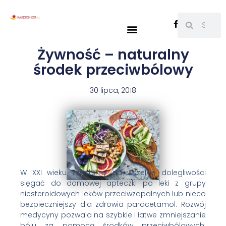
Żywność – naturalny
środek przeciwbólowy
30 lipca, 2018
W XXI wieku zwykliśmy na wszelkie dolegliwości
sięgać do domowej apteczki po leki z grupy
niesteroidowych leków przeciwzapalnych lub nieco
bezpieczniejszy dla zdrowia paracetamol. Rozwój
medycyny pozwala na szybkie i łatwe zmniejszanie
bólu za pomocą środków przeciwbólowych.