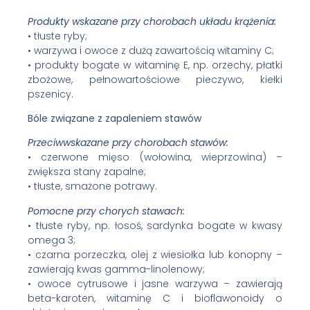
Produkty wskazane przy chorobach układu krążenia:
• tłuste ryby;
• warzywa i owoce z dużą zawartością witaminy C;
• produkty bogate w witaminę E, np. orzechy, płatki
zbożowe, pełnowartościowe pieczywo, kiełki
pszenicy.
Bóle związane z zapaleniem stawów
Przeciwwskazane przy chorobach stawów:
• czerwone mięso (wołowina, wieprzowina) –
zwiększa stany zapalne;
• tłuste, smażone potrawy.
Pomocne przy chorych stawach:
• tłuste ryby, np. łosoś, sardynka bogate w kwasy
omega 3;
• czarna porzeczka, olej z wiesiołka lub konopny –
zawierają kwas gamma-linolenowy;
• owoce cytrusowe i jasne warzywa – zawierają
beta-karoten, witaminę C i bioflawonoidy o