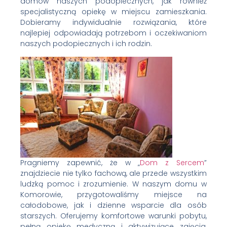
domów naszych podopiecznych, jak również
specjalistyczną opiekę w miejscu zamieszkania.
Dobieramy indywidualnie rozwiązania, które
najlepiej odpowiadają potrzebom i oczekiwaniom
naszych podopiecznych i ich rodzin.
Pragniemy zapewnić, że w „
Dom z Sercem
”
znajdziecie nie tylko fachową, ale przede wszystkim
ludzką pomoc i zrozumienie. W naszym domu w
Komorowie, przygotowaliśmy miejsce na
całodobowe, jak i dzienne wsparcie dla osób
starszych. Oferujemy komfortowe warunki pobytu,
pełną opiekę medyczną i aktywizujące zajęcia,