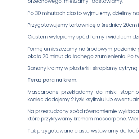
orzechowego, mieszamy i odstawiamy.
Po 30 minutach ciasto wyjmujemy, dzielimy na
Przygotowujemy tortownicę o średnicy 20cm 
Ciastem wylepiamy spód formy i widelcem dzi
Formę umieszczamy na środowym poziomie pie
około 20 minut do ładnego zrumienienia. Po 
Banany kroimy w plasterki i skrapiamy cytryną 
Teraz pora na krem.
Mascarpone przekładamy do miski, stopni
koniec dodajemy 2 łyżki ksylitolu lub ewentual
Na przestudzony spód równomiernie wykładam
które przykrywamy kremem mascarpone. Wierz
Tak przygotowane ciasto wstawiamy do lodówki