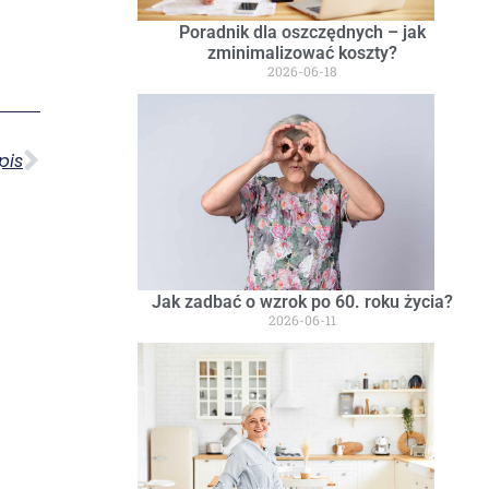
Poradnik dla oszczędnych – jak
zminimalizować koszty?
2026-06-18
pis
Jak zadbać o wzrok po 60. roku życia?
2026-06-11