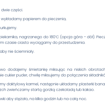
 dwie części.
i wykładamy papierem do pieczenia,
urkujemy.
karnika, nagrzanego do 180’C (opcja góra – dół). Pie
tym czasie ciasto wyciągamy do przestudzenia.
aby nie ściemniały.
owo dodajemy śmietankę miksując na niskich obrotac
nie cukier puder, chwilę miksujemy do połączenia składnik
y daktylowy karmel, następnie układamy plasterki ban
ch zwieńczamy startą gorzką czekoladą lub kakao.
 aby stężało, na kilka godzin lub na całą noc.