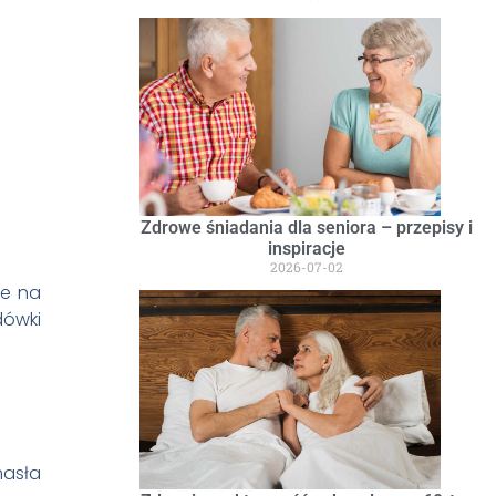
Zdrowe śniadania dla seniora – przepisy i
inspiracje
2026-07-02
ne na
dówki
asła