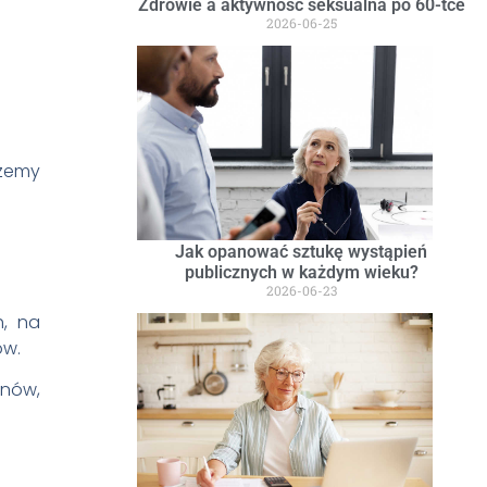
Zdrowie a aktywność seksualna po 60-tce
2026-06-25
czemy
Jak opanować sztukę wystąpień
publicznych w każdym wieku?
2026-06-23
h, na
ów.
anów,