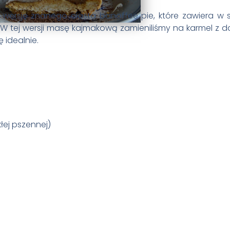
wersję znanego ciasta banoffee pie, które zawiera w 
 tej wersji masę kajmakową zamieniliśmy na karmel z dak
 idealnie.
kłej pszennej)