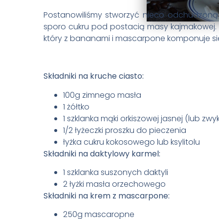
Postanowiliśmy stworzyć nieco odchudzoną 
sporo cukru pod postacią masy kajmakowej. W
który z bananami i mascarpone komponuje się
Składniki na kruche ciasto:
100g zimnego masła
1 żółtko
1 szklanka mąki orkiszowej jasnej (lub zwy
1/2 łyżeczki proszku do pieczenia
łyżka cukru kokosowego lub ksylitolu
Składniki na daktylowy karmel:
1 szklanka suszonych daktyli
2 łyżki masła orzechowego
Składniki na krem z mascarpone:
250g mascaropne